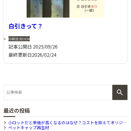
白引きって？
印刷技術
OEM
記事公開日
2025/09/26
最終更新日
2026/02/24
最近の投稿
小ロットだと単価が高くなるのはなぜ？コストを抑えてオリジナ
ル製品を作る方法
ペットキャップ再生材